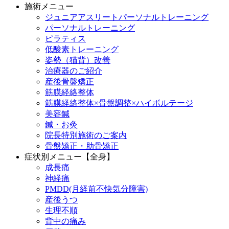
施術メニュー
ジュニアアスリートパーソナルトレーニング
パーソナルトレーニング
ピラティス
低酸素トレーニング
姿勢（猫背）改善
治療器のご紹介
産後骨盤矯正
筋膜経絡整体
筋膜経絡整体×骨盤調整×ハイボルテージ
美容鍼
鍼・お灸
院長特別施術のご案内
骨盤矯正・肋骨矯正
症状別メニュー【全身】
成長痛
神経痛
PMDD(月経前不快気分障害)
産後うつ
生理不順
背中の痛み