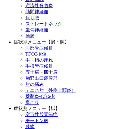
逆流性食道炎
肋間神経痛
反り腰
ストレートネック
坐骨神経痛
腰痛
症状別メニュー【肩・腕】
肘部管症候群
TFCC損傷
手・指の痺れ
手根管症候群
五十肩・四十肩
胸郭出口症候群
肘の痛み
テニス肘（外側上顆炎）
腱鞘炎•ばね指
肩こり
症状別メニュー【脚】
変形性股関節症
モートン病
膝痛