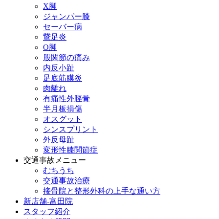
X脚
ジャンパー膝
セーバー病
鵞足炎
O脚
股関節の痛み
内反小趾
足底筋膜炎
肉離れ
有痛性外脛骨
半月板損傷
オスグット
シンスプリント
外反母趾
変形性膝関節症
交通事故メニュー
むちうち
交通事故治療
接骨院と整形外科の上手な通い方
新店舗-富田院
スタッフ紹介