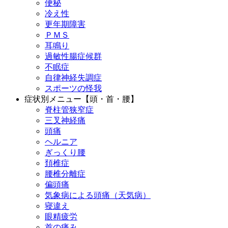
便秘
冷え性
更年期障害
ＰＭＳ
耳鳴り
過敏性腸症候群
不眠症
自律神経失調症
スポーツの怪我
症状別メニュー【頭・首・腰】
脊柱管狭窄症
三叉神経痛
頭痛
ヘルニア
ぎっくり腰
頚椎症
腰椎分離症
偏頭痛
気象病による頭痛（天気病）
寝違え
眼精疲労
首の痛み