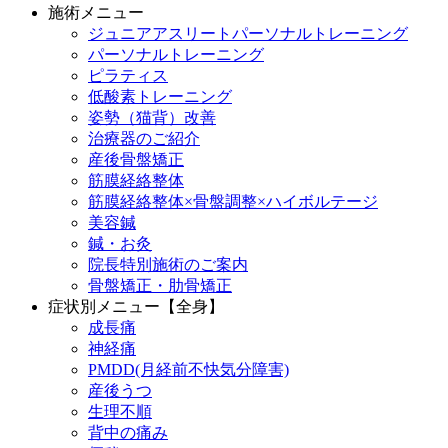
施術メニュー
ジュニアアスリートパーソナルトレーニング
パーソナルトレーニング
ピラティス
低酸素トレーニング
姿勢（猫背）改善
治療器のご紹介
産後骨盤矯正
筋膜経絡整体
筋膜経絡整体×骨盤調整×ハイボルテージ
美容鍼
鍼・お灸
院長特別施術のご案内
骨盤矯正・肋骨矯正
症状別メニュー【全身】
成長痛
神経痛
PMDD(月経前不快気分障害)
産後うつ
生理不順
背中の痛み