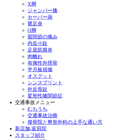
X脚
ジャンパー膝
セーバー病
鵞足炎
O脚
股関節の痛み
内反小趾
足底筋膜炎
肉離れ
有痛性外脛骨
半月板損傷
オスグット
シンスプリント
外反母趾
変形性膝関節症
交通事故メニュー
むちうち
交通事故治療
接骨院と整形外科の上手な通い方
新店舗-富田院
スタッフ紹介