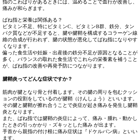
指のこわばりがあるときには、温めることで血行が改善し、
痛みが和らぎます。
ばね指と栄養は関係ある？
ビタミン不足、特にビタミンC、ビタミンB群、鉄分、タン
パク質などが不足すると、腱や腱鞘を構成するコラーゲン線
維の合成が行われず、腱の状態が悪化してばね指になりやす
くなります。
偏った食生活や妊娠・出産後の鉄分不足が原因となることが
多く、バランスの取れた食生活でこれらの栄養素を補うこと
が、ばね指の改善や再発予防につながります。
腱鞘炎ってどんな症状ですか？
筋肉が腱となり骨と付着します。その腱の周りを包むクッシ
ョンの役割をしているのが腱鞘（けんしょう）といいます。
その腱と腱鞘が擦れ合うことで炎症が起き痛みを発生し腱鞘
炎となります。
また、ばね指では腱鞘の炎症によって、痛み・腫れ・動かし
たときの引っかかり・ズキッとした痛み が出ます。
手首から親指の付け根に痛み症状は『ドケルバン病』といい
ます。