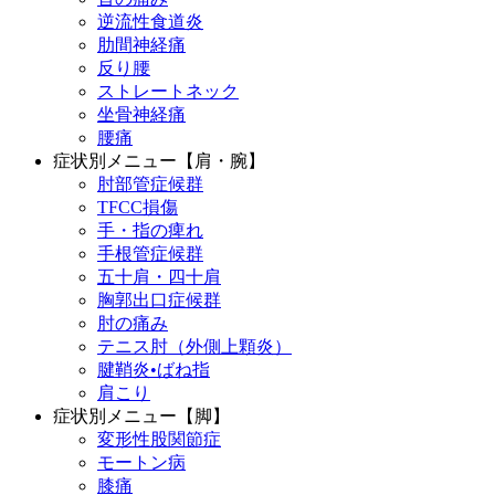
逆流性食道炎
肋間神経痛
反り腰
ストレートネック
坐骨神経痛
腰痛
症状別メニュー【肩・腕】
肘部管症候群
TFCC損傷
手・指の痺れ
手根管症候群
五十肩・四十肩
胸郭出口症候群
肘の痛み
テニス肘（外側上顆炎）
腱鞘炎•ばね指
肩こり
症状別メニュー【脚】
変形性股関節症
モートン病
膝痛