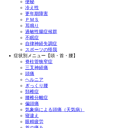
便秘
冷え性
更年期障害
ＰＭＳ
耳鳴り
過敏性腸症候群
不眠症
自律神経失調症
スポーツの怪我
症状別メニュー【頭・首・腰】
脊柱管狭窄症
三叉神経痛
頭痛
ヘルニア
ぎっくり腰
頚椎症
腰椎分離症
偏頭痛
気象病による頭痛（天気病）
寝違え
眼精疲労
首の痛み